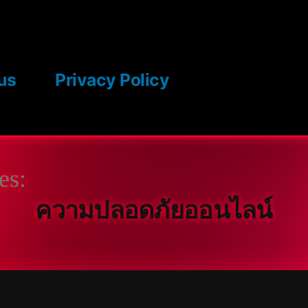
us
Privacy Policy
es:
ความปลอดภัยออนไลน์