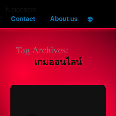
Skip
fusionbars
to
Contact
About us
content
Tag Archives:
เกมออนไลน์