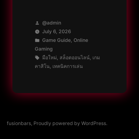
Posted
@admin
by
July 6, 2026
Posted
Game Guide
,
Online
in
Gaming
Tags:
มือใหม่
,
สล็อตออนไลน์
,
เกม
คาสิโน
,
เทคนิคการเล่น
fusionbars
,
Proudly powered by WordPress.