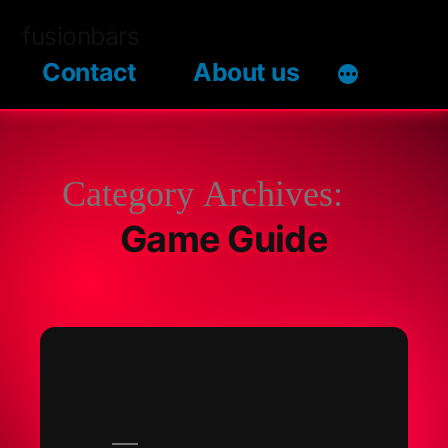
Skip
fusionbars
to
Contact
About us
content
Category Archives:
Game Guide