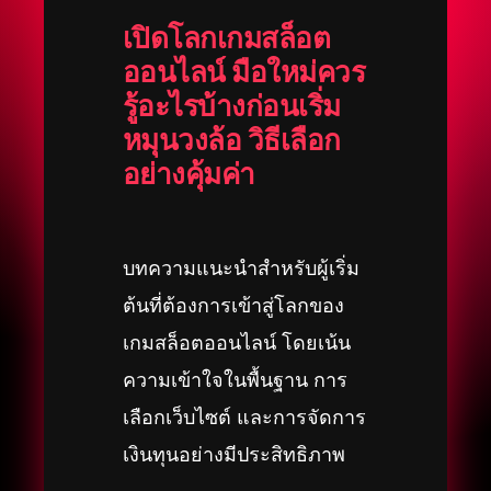
เปิดโลกเกมสล็อต
ออนไลน์ มือใหม่ควร
รู้อะไรบ้างก่อนเริ่ม
หมุนวงล้อ วิธีเลือก
อย่างคุ้มค่า
บทความแนะนำสำหรับผู้เริ่ม
ต้นที่ต้องการเข้าสู่โลกของ
เกมสล็อตออนไลน์ โดยเน้น
ความเข้าใจในพื้นฐาน การ
เลือกเว็บไซต์ และการจัดการ
เงินทุนอย่างมีประสิทธิภาพ