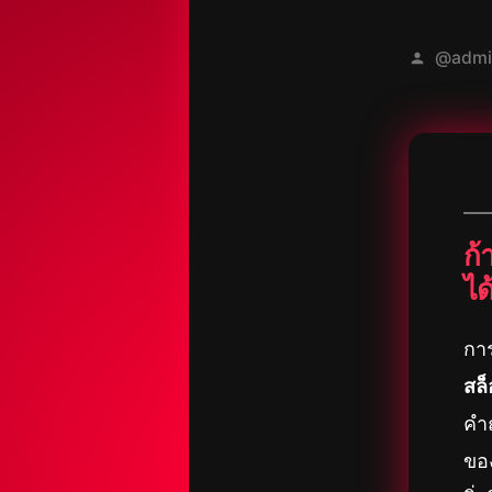
Posted
@admi
by
ก้
ได
การ
สล็
คำถ
ของ