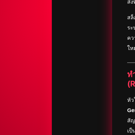
สิ่
สล็
ระบ
ควา
ใหม
ท
(
หั
Ge
สั
เป็