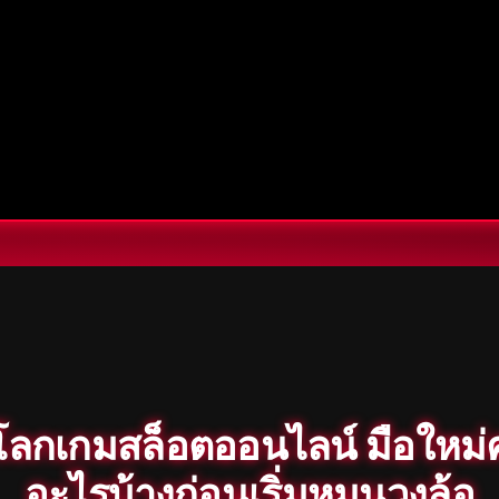
โลกเกมสล็อตออนไลน์ มือใหม่ค
อะไรบ้างก่อนเริ่มหมุนวงล้อ