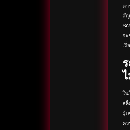
ตาร
สัญ
Sca
จะช
เรื
ร
ไ
ในโ
สล็
ผู้
คว