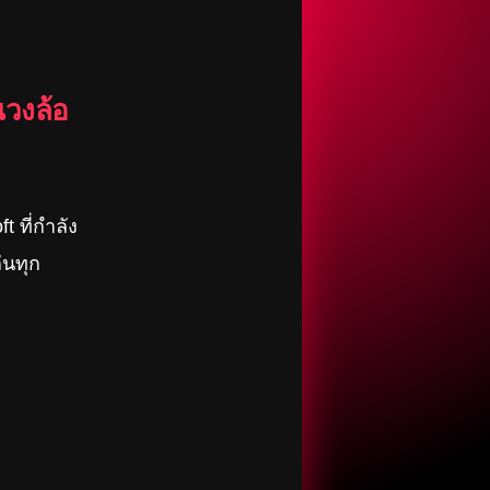
นวงล้อ
 ที่กำลัง
่นทุก